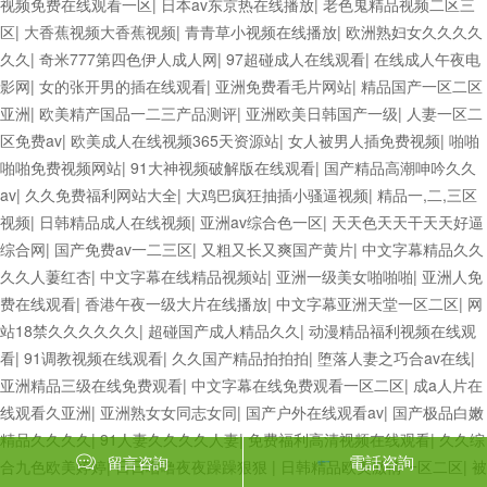
视频免费在线观看一区
|
日本av东京热在线播放
|
老色鬼精品视频二区三
区
|
大香蕉视频大香蕉视频
|
青青草小视频在线播放
|
欧洲熟妇女久久久久
久久
|
奇米777第四色伊人成人网
|
97超碰成人在线观看
|
在线成人午夜电
影网
|
女的张开男的插在线观看
|
亚洲免费看毛片网站
|
精品国产一区二区
亚洲
|
欧美精产国品一二三产品测评
|
亚洲欧美日韩国产一级
|
人妻一区二
区免费av
|
欧美成人在线视频365天资源站
|
女人被男人插免费视频
|
啪啪
啪啪免费视频网站
|
91大神视频破解版在线观看
|
国产精品高潮呻吟久久
av
|
久久免费福利网站大全
|
大鸡巴疯狂抽插小骚逼视频
|
精品一,二,三区
视频
|
日韩精品成人在线视频
|
亚洲av综合色一区
|
天天色天天干天天好逼
综合网
|
国产免费av一二三区
|
又粗又长又爽国产黄片
|
中文字幕精品久久
久久人萋红杏
|
中文字幕在线精品视频站
|
亚洲一级美女啪啪啪
|
亚洲人免
费在线观看
|
香港午夜一级大片在线播放
|
中文字幕亚洲天堂一区二区
|
网
站18禁久久久久久久
|
超碰国产成人精品久久
|
动漫精品福利视频在线观
看
|
91调教视频在线观看
|
久久国产精品拍拍拍
|
堕落人妻之巧合av在线
|
亚洲精品三级在线免费观看
|
中文字幕在线免费观看一区二区
|
成a人片在
线观看久亚洲
|
亚洲熟女女同志女同
|
国产户外在线观看av
|
国产极品白嫩
精品久久久久
|
91人妻久久久久人妻
|
免费福利高清视频在线观看
|
久久综
電話咨詢
留言咨詢
合九色欧美婷婷
|
日日噜噜夜夜躁躁狠狠
|
日韩精品欧美激情一区二区
|
被