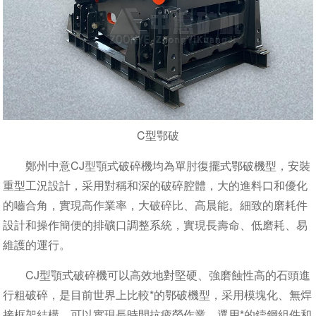
C型鄂破
鄭州中意CJ型顎式破碎機均為單肘復擺式鄂破機型，安裝
重型工況設計，采用對稱和深的破碎腔體，大的進料口和優化
的嚙合角，實現高作業率，大破碎比、高晨能。細致的磨耗件
設計和操作簡便的排礦口調整系統，實現長壽命、低磨耗、易
維護的運行。
CJ型顎式破碎機可以高效地對堅硬、強磨蝕性高的石頭進
行粗破碎，是目前世界上比較*的鄂破機型，采用模塊化、無焊
接框架結構，可以實現長時間抗疲勞作業，選用*的鑄鋼組件和