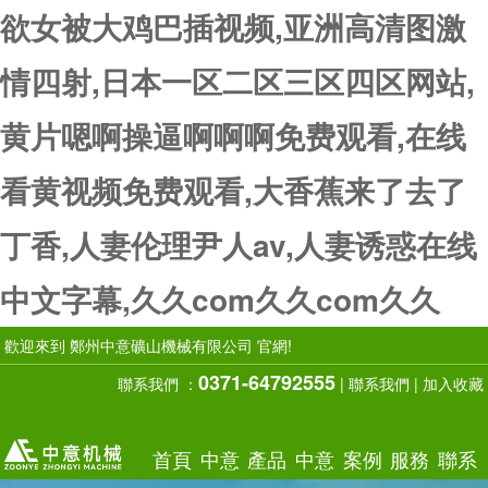
欲女被大鸡巴插视频,亚洲高清图激
情四射,日本一区二区三区四区网站,
黄片嗯啊操逼啊啊啊免费观看,在线
看黄视频免费观看,大香蕉来了去了
丁香,人妻伦理尹人av,人妻诱惑在线
中文字幕,久久com久久com久久
歡迎來到 鄭州中意礦山機械有限公司 官網!
0371-64792555
聯系我們 ：
|
聯系我們
|
加入收藏
首頁
中意
產品
中意
案例
服務
聯系