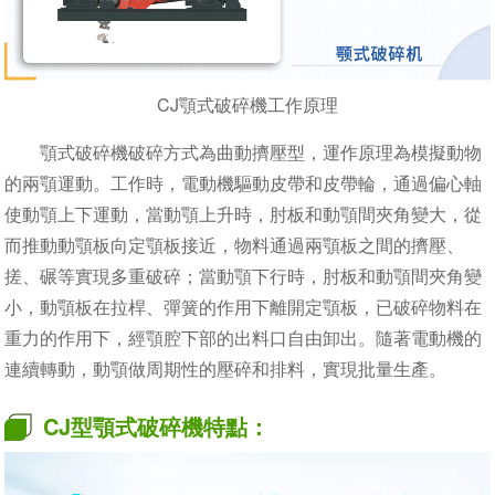
CJ顎式破碎機工作原理
顎式破碎機破碎方式為曲動擠壓型，運作原理為模擬動物
的兩顎運動。工作時，電動機驅動皮帶和皮帶輪，通過偏心軸
使動顎上下運動，當動顎上升時，肘板和動顎間夾角變大，從
而推動動顎板向定顎板接近，物料通過兩顎板之間的擠壓、
搓、碾等實現多重破碎；當動顎下行時，肘板和動顎間夾角變
小，動顎板在拉桿、彈簧的作用下離開定顎板，已破碎物料在
重力的作用下，經顎腔下部的出料口自由卸出。隨著電動機的
連續轉動，動顎做周期性的壓碎和排料，實現批量生產。
CJ型顎式破碎機特點：