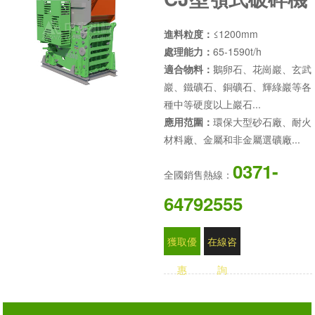
進料粒度：
≤1200mm
處理能力：
65-1590t/h
適合物料：
鵝卵石、花崗巖、玄武
巖、鐵礦石、銅礦石、輝綠巖等各
種中等硬度以上巖石...
應用范圍：
環保大型砂石廠、耐火
材料廠、金屬和非金屬選礦廠...
0371-
全國銷售熱線：
64792555
獲取優
在線咨
惠
詢