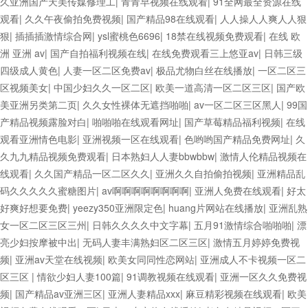
久亚洲国产天美传媒修理工
|
青青早视频在线观看
|
91全网最全资源在线
观看
|
久久午夜偷拍免费视频
|
国产精品98在线观看
|
人人操人人爽人人狠
狠
|
插插插激情综合网
|
ysl蜜桃色6696
|
18禁在线视频免费观看
|
在线 欧
洲 亚洲 av
|
国产自拍福利视频在线
|
在线免费观看三上悠亚av
|
日韩三级
四级成人黄色
|
人妻一区二区免费av
|
极品尤物白丝在线播放
|
一区二区三
区视频美女
|
中国少妇久久一区二区
|
欧美一道高清一区二区三区
|
国产欧
美亚洲另类第二页
|
久久女性裸体无遮挡啪啪
|
av一区二区三区黑人
|
99国
产精品视频露脸对白
|
啪啪啪在线观看网址
|
国产草莓精品福利视频
|
在线
观看亚洲情色电影
|
亚洲视频一区在线观看
|
色哟哟国产精品免费网址
|
久
久九九精品视频免费观看
|
日本熟妇人人妻bbwbbw
|
激情人伦精品视频在
线观看
|
久久国产精品一区二区久久
|
亚洲久久自拍偷拍视频
|
亚洲精品乱
码久久久久久蜜糖图片
|
av啊啊啊啊啊啊啊啊
|
亚洲人免费在线观看
|
好太
好爽好想要免费
|
yeezy350亚洲限定色
|
huang片网站在线播放
|
亚洲乱熟
女一区二区三区三州
|
日韩久久久久中文字幕
|
五月91激情综合啪啪啪
|
漂
亮少妇按摩被中出
|
无码人妻丰满熟妇区二区三区
|
激情五月婷婷免费视
频
|
亚洲av天堂在线视频
|
欧美女同同性恋网站
|
亚洲成人不卡视频一区二
区三区
|
情欲少妇人妻100篇
|
91调教视频在线观看
|
亚洲一区久久免费视
频
|
国产精品av亚洲三区
|
亚洲人妻精品xxx
|
麻豆精彩视频在线观看
|
欧美