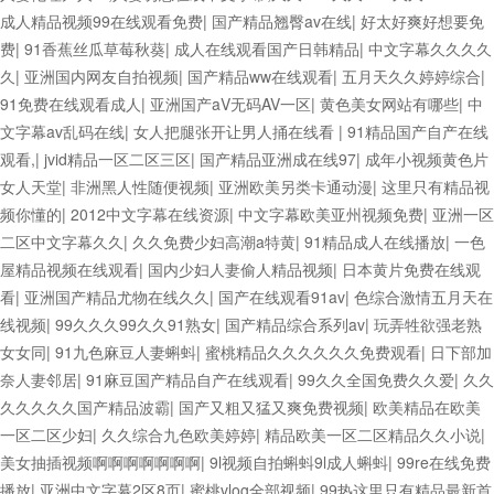
成人精品视频99在线观看免费
|
国产精品翘臀av在线
|
好太好爽好想要免
费
|
91香蕉丝瓜草莓秋葵
|
成人在线观看国产日韩精品
|
中文字幕久久久久
久
|
亚洲国内网友自拍视频
|
国产精品ww在线观看
|
五月天久久婷婷综合
|
91免费在线观看成人
|
亚洲国产aV无码AV一区
|
黄色美女网站有哪些
|
中
文字幕av乱码在线
|
女人把腿张开让男人捅在线看
|
91精品国产自产在线
观看,
|
jvid精品一区二区三区
|
国产精品亚洲成在线97
|
成年小视频黄色片
女人天堂
|
非洲黑人性随便视频
|
亚洲欧美另类卡通动漫
|
这里只有精品视
频你懂的
|
2012中文字幕在线资源
|
中文字幕欧美亚州视频免费
|
亚洲一区
二区中文字幕久久
|
久久免费少妇高潮a特黄
|
91精品成人在线播放
|
一色
屋精品视频在线观看
|
国内少妇人妻偷人精品视频
|
日本黄片免费在线观
看
|
亚洲国产精品尤物在线久久
|
国产在线观看91av
|
色综合激情五月天在
线视频
|
99久久久99久久91熟女
|
国产精品综合系列av
|
玩弄牲欲强老熟
女女同
|
91九色麻豆人妻蝌蚪
|
蜜桃精品久久久久久久免费观看
|
日下部加
奈人妻邻居
|
91麻豆国产精品自产在线观看
|
99久久全国免费久久爱
|
久久
久久久久久国产精品波霸
|
国产又粗又猛又爽免费视频
|
欧美精品在欧美
一区二区少妇
|
久久综合九色欧美婷婷
|
精品欧美一区二区精品久久小说
|
美女抽插视频啊啊啊啊啊啊啊
|
9l视频自拍蝌蚪9l成人蝌蚪
|
99re在线免费
播放
|
亚洲中文字幕2区8页
|
蜜桃vlog全部视频
|
99热这里只有精品最新首