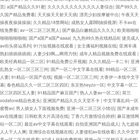
页
|
a国产精品久久91蜜
|
久久久久久久久久久久久人妻综合
|
国产99久久
久国产精品免费看
|
天天操天天射天天插
|
漂亮少妇按摩被中出
|
午夜天天
操夜夜操操操操
|
久久精品18禁网站
|
成熟女人露BB抽插视屏
|
不卡av在
线免费看
|
av一区二区三区黑人
|
国产极品白嫩精品久久久久
|
欧美啪啪啪
啪啪啪啪啪啪
|
国产a国产a国产aaaa
|
九九热99久热在线精品8
|
捷克成人
av街头搭讪系列
|
91污短视频在线观看
|
女主播福利视频在线
|
亚洲丰满
熟妇插插插插插
|
人妻少妇啊灬啊用力快
|
成年人精品视频免费在线观看
|
欧美经典精品一区二区
|
91精品免费公开视频
|
久久久精品一卡二卡
|
亚洲
乱熟女一区二区三区三州
|
国产一区二中文字幕在线看
|
99精品一区二区
人妻
|
91精品一区国产在线
|
视频一区二区三区三州
|
大香伊一本线中文字
幕
|
春色精品久久一区二区三区四区
|
东京热heyzo一区
|
中文字幕一区二
区三区四区五人妻
|
91精品国产麻豆国产
|
熟人人妻av一区二区
|
荷兰
vodafone精品色老头
|
亚洲国产精品久久久天堂不卡
|
中文字幕乱码一区
蜜臀av
|
男人插女人下面视频免费
|
亚洲一区二区三区小情侣
|
国产末成年
av在线播放
|
日韩欧美大片高清在线
|
丁香六月激情综合婷婷
|
麻豆激情网
站一区二区
|
最近av中文字幕在线观看
|
自拍亚洲国产精品成人
|
九七超碰
人人干人人爽
|
亚洲综合在线视频在线
|
人妻侵犯av在线收看
|
久久中文字
幕一区二区在线观看
|
97成人福利免费视频
|
视频一区二区精品不卡传媒
|