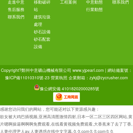
走進中意
移動破碎
工程案例
中意動態
聯系我們
售后服務
站
行業動態
聯系我們
建筑垃圾
處理
砂石設備
砂石配套
設備
Copyright?鄭州中意礦山機械有限公司 www.yjpearl.com | 網站備案號：
豫ICP備11010310號-23
營業執照
企業郵箱：zykj@zycrusher.com
豫公網安備 41018202000285號
感谢您访问我们的网站，您可能还对以下资源感兴趣：
欲女被大鸡巴插视频,亚洲高清图激情四射,日本一区二区三区四区网站,黄
片嗯啊操逼啊啊啊免费观看,在线看黄视频免费观看,大香蕉来了去了丁香,
人妻伦理尹人av,人妻诱惑在线中文字幕,久久com久久com久久