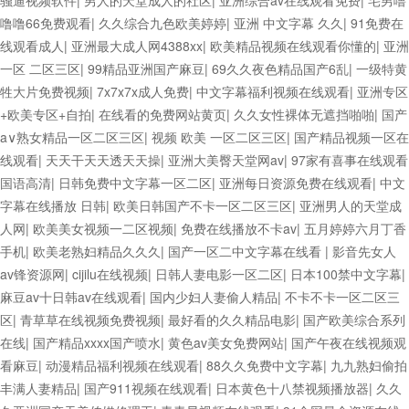
骚逼视频软件
|
男人的天堂成人的社区
|
亚洲综合av在线观看免费
|
宅男噜
噜噜66免费观看
|
久久综合九色欧美婷婷
|
亚洲 中文字幕 久久
|
91免费在
线观看成人
|
亚洲最大成人网4388xx
|
欧美精品视频在线观看你懂的
|
亚洲
一区 二区三区
|
99精品亚洲国产麻豆
|
69久久夜色精品国产6乱
|
一级特黄
牲大片免费视频
|
7x7x7x成人免费
|
中文字幕福利视频在线观看
|
亚洲专区
+欧美专区+自拍
|
在线看的免费网站黄页
|
久久女性裸体无遮挡啪啪
|
国产
a∨熟女精品一区二区三区
|
视频 欧美 一区二区三区
|
国产精品视频一区在
线观看
|
天天干天天透天天操
|
亚洲大美臀天堂网av
|
97家有喜事在线观看
国语高清
|
日韩免费中文字幕一区二区
|
亚洲每日资源免费在线观看
|
中文
字幕在线播放 日韩
|
欧美日韩国产不卡一区二区三区
|
亚洲男人的天堂成
人网
|
欧美美女视频一二区视频
|
免费在线播放不卡av
|
五月婷婷六月丁香
手机
|
欧美老熟妇精品久久久
|
国产一区二中文字幕在线看
|
影音先女人
av锋资源网
|
cijilu在线视频
|
日韩人妻电影一区二区
|
日本100禁中文字幕
|
麻豆av十日韩av在线观看
|
国内少妇人妻偷人精品
|
不卡不卡一区二区三
区
|
青草草在线视频免费视频
|
最好看的久久精品电影
|
国产欧美综合系列
在线
|
国产精品xxxx国产喷水
|
黄色av美女免费网站
|
国产午夜在线视频观
看麻豆
|
动漫精品福利视频在线观看
|
88久久免费中文字幕
|
九九熟妇偷拍
丰满人妻精品
|
国产911视频在线观看
|
日本黄色十八禁视频播放器
|
久久