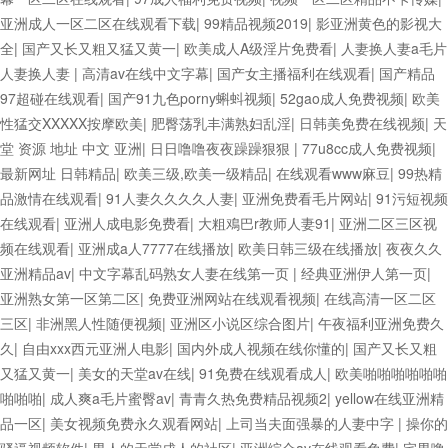
亚洲成人一区二区在线观看下载
|
99精品视频2019
|
影亚洲黄色的影视大
全
|
国产又长又粗又猛又黄一
|
欧美成人A级淫片免费看
|
人妻换人妻a毛片
人妻换人妻
|
高清av在线中文字幕
|
国产女主播福利在线观看
|
国产精品
97超碰在线观看
|
国产91九色porny蝌蚪视频
|
52gao成人免费视频
|
欧美
性猛交XXXXX按摩欧美
|
肥臀荡乳丰满熟妇乱淫
|
日韩美免费在线视频
|
天
堂 资源 地址 中文 亚洲
|
日日噜噜夜夜躁躁狠狠
|
77u8cc成人免费视频
|
最新网址 日韩精品
|
欧美三级,欧美一级精品
|
在线观看www麻豆
|
99热精
品激情在线观看
|
91人妻久久久久人妻
|
亚洲免费看毛片网站
|
91污短视频
在线观看
|
亚洲人成电影免费看
|
大粗鳮巴r教师人妻91
|
亚洲二区三区视
频在线观看
|
亚洲成a人7777在线播放
|
欧美日韩三级在线播放
|
夜夜久久
亚洲精品av
|
中文字幕乱码熟女人妻在线第一页
|
经典亚洲伊人第一页
|
亚洲熟女第一区第二区
|
免费亚洲网站在线观看视频
|
在线高清一区二区
三区
|
非洲黑人性随便视频
|
亚洲区小说区综合图片
|
午夜福利亚洲免费久
久
|
自由xxx西元亚洲人电影
|
国内外成人视频在线你懂的
|
国产又长又粗
又猛又黄一
|
美女的天堂av在线
|
91免费在线观看成人
|
欧美啪啪啪啪啪啪
啪啪啪
|
成人爽a毛片蜜臀av
|
青青久热免费精品视频2
|
yellow在线亚洲精
品一区
|
美女视频免费永久观看网站
|
上司当夫面强暴的人妻中字
|
操你的